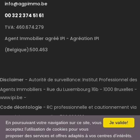
info@agpimmo.be
00 32 2 374 51 61
TVA: 460.674.279
Agent Immobilier agréé IPI - Agréation IPI
(Belgique):500.463
Disclaimer
- Autorité de surveillance: Institut Professionnel des
Agents Immobiliers - Rue du Luxembourg 16b - 1000 Bruxelles -
www.ipi.be -
Code déontologie
- RC professionnelle et cautionnement via
AXA Belgium S.A. : n° police 730.390.160
En poursuivant votre navigation sur ce site, vous
Je valide!
acceptez l’utilisation de cookies pour vous
proposer des services et offres adaptés à vos centres d’intérêts.