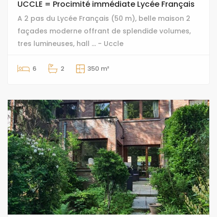
UCCLE = Procimité immédiate Lycée Français
A 2 pas du Lycée Français (50 m), belle maison 2
façades moderne offrant de splendide volumes,
tres lumineuses, hall ... - Uccle
6
2
350 m²