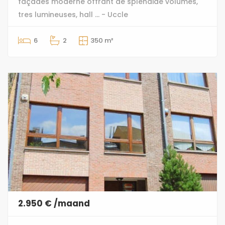
façades moderne offrant de splendide volumes,
tres lumineuses, hall ... - Uccle
6
2
350 m²
2.950 € /maand