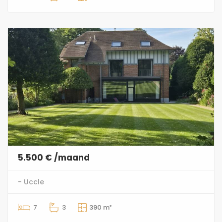
5.500 € /maand
- Uccle
7
3
390 m²