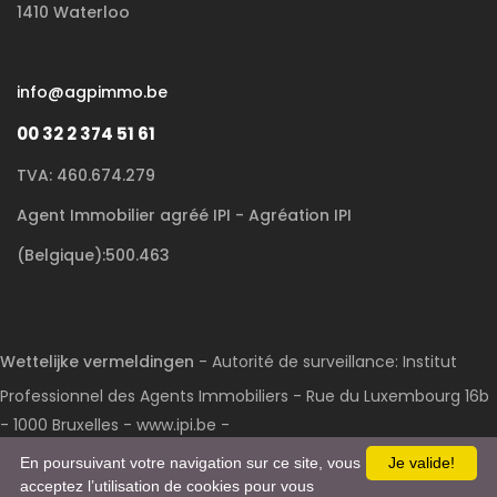
1410 Waterloo
info@agpimmo.be
00 32 2 374 51 61
TVA: 460.674.279
Agent Immobilier agréé IPI - Agréation IPI
(Belgique):500.463
Wettelijke vermeldingen
- Autorité de surveillance: Institut
Professionnel des Agents Immobiliers - Rue du Luxembourg 16b
- 1000 Bruxelles - www.ipi.be -
Code déontologie
- RC professionnelle et cautionnement via
En poursuivant votre navigation sur ce site, vous
Je valide!
acceptez l’utilisation de cookies pour vous
AXA Belgium S.A. : n° police 730.390.160