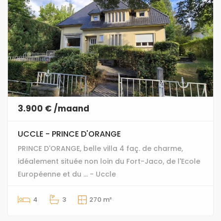
3.900 € /maand
UCCLE - PRINCE D'ORANGE
PRINCE D'ORANGE, belle villa 4 faç. de charme,
idéalement située non loin du Fort-Jaco, de l'Ecole
Européenne et du ... - Uccle
4
3
270 m²